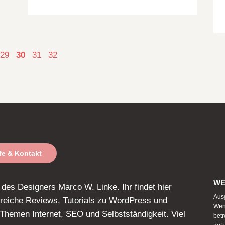
29
30
31
32
lfe & Kontakt
WE
t des Designers Marco W. Linke. Ihr findet hier
Ausg
eiche Reviews, Tutorials zu WordPress und
Wen
hemen Internet, SEO und Selbstständigkeit. Viel
betr