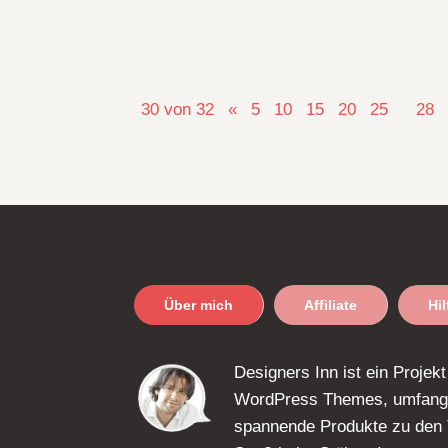
30 von 32
«
5
10
15
20
25
28
Über mich
Affiliate
Hi
Designers Inn ist ein Projek
WordPress Themes, umfangr
spannende Produkte zu den T