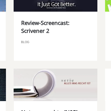
Review-Screencast:
Scrivener 2
00:00
BLOG