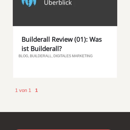
Builderall Review (01): Was
ist Builderall?
BLOG
,
BUILDERALL
,
DIGITALES MARKETING
1 von 1
1