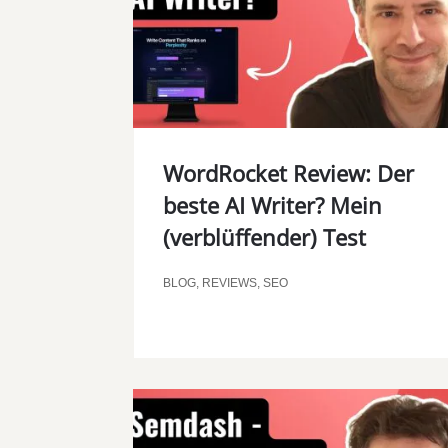
WordRocket Review: Der
beste AI Writer? Mein
(verblüffender) Test
BLOG
,
REVIEWS
,
SEO