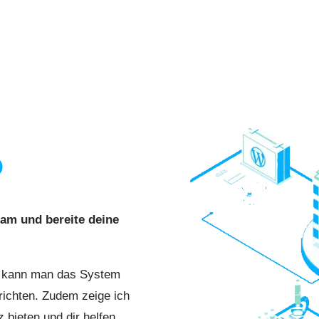
O
am und bereite deine
s kann man das System
richten. Zudem zeige ich
z bieten und dir helfen