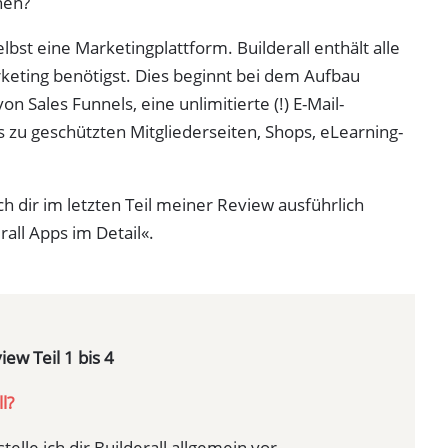
nen?
elbst eine Marketingplattform. Builderall enthält alle
keting benötigst. Dies beginnt bei dem Aufbau
on Sales Funnels, eine unlimitierte (!) E-Mail-
s zu geschützten Mitgliederseiten, Shops, eLearning-
h dir im letzten Teil meiner Review ausführlich
rall Apps im Detail«.
iew Teil 1 bis 4
ll?
elle ich dir Builderall allgemein vor.