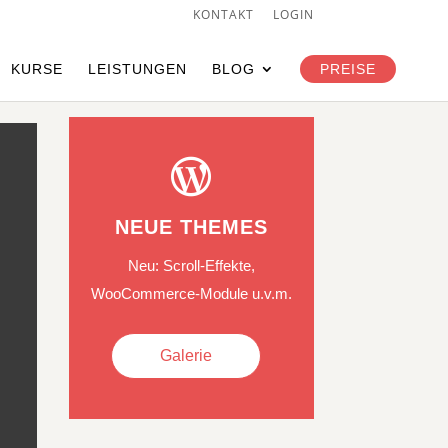
KONTAKT
LOGIN
Individuelle Beratung
KURSE
LEISTUNGEN
BLOG
PREISE

NEUE THEMES
Neu: Scroll-Effekte,
WooCommerce-Module u.v.m.
Galerie