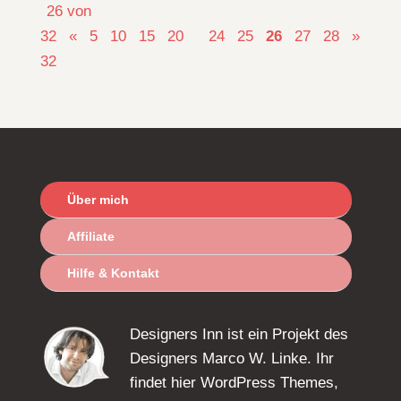
26 von
32
«
5
10
15
20
24
25
26
27
28
»
32
Über mich
Affiliate
Hilfe & Kontakt
Designers Inn ist ein Projekt des
Designers Marco W. Linke. Ihr
findet hier WordPress Themes,