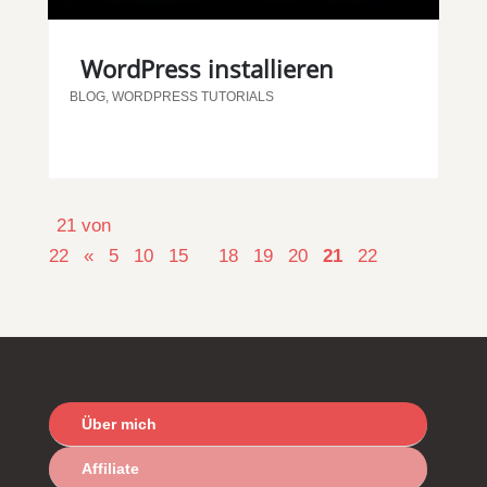
WordPress installieren
BLOG
,
WORDPRESS TUTORIALS
21 von
22
«
5
10
15
18
19
20
21
22
Über mich
Affiliate