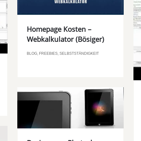
Homepage Kosten –
Webkalkulator (Bösiger)
00:00
BLOG
,
FREEBIES
,
SELBSTSTÄNDIGKEIT