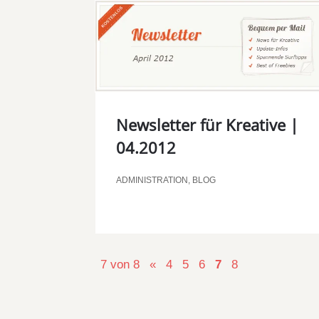
Newsletter für Kreative |
04.2012
ADMINISTRATION
,
BLOG
7 von 8
«
4
5
6
7
8