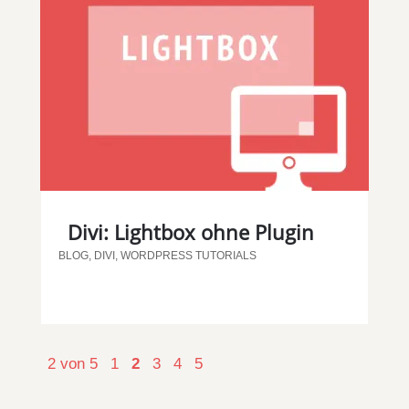
Divi: Lightbox ohne Plugin
BLOG
,
DIVI
,
WORDPRESS TUTORIALS
2 von 5
1
2
3
4
5