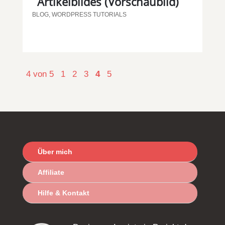
Artikelbildes (Vorschaubild)
BLOG
,
WORDPRESS TUTORIALS
4 von 5
1
2
3
4
5
Über mich
Affiliate
Hilfe & Kontakt