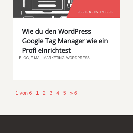
Wie du den WordPress
Google Tag Manager wie ein
Profi einrichtest
BLOG
,
E-MAIL MARKETING
,
WORDPRESS
1 von 6
1
2
3
4
5
» 6