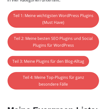
Teil 1: Meine wichtigsten WordPress Plugins
(Must Have)
Teil 2: Meine besten SEO Plugins und Social
Plugins für WordPress
Teil 3: Meine Plugins für den Blog-Alltag
Teil 4: Meine Top-Plugins für ganz
besondere Fälle