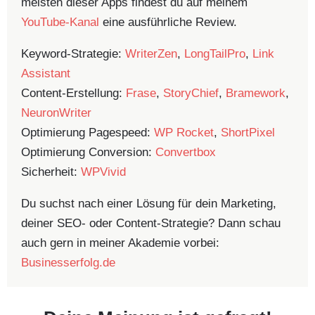
meisten dieser Apps findest du auf meinem
YouTube-Kanal
eine ausführliche Review.
Keyword-Strategie:
WriterZen
,
LongTailPro
,
Link
Assistant
Content-Erstellung:
Frase
,
StoryChief
,
Bramework
,
NeuronWriter
Optimierung Pagespeed:
WP Rocket
,
ShortPixel
Optimierung Conversion:
Convertbox
Sicherheit:
WPVivid
Du suchst nach einer Lösung für dein Marketing,
deiner SEO- oder Content-Strategie? Dann schau
auch gern in meiner Akademie vorbei:
Businesserfolg.de