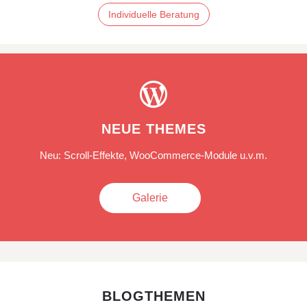
Individuelle Beratung

NEUE THEMES
Neu: Scroll-Effekte, WooCommerce-Module u.v.m.
Galerie
BLOGTHEMEN