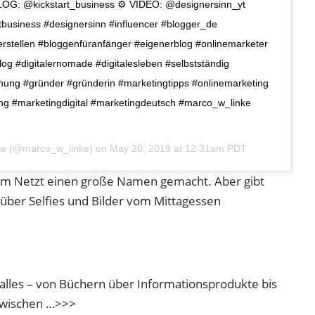
BLOG: @kickstart_business ⚙️ VIDEO: @designersinn_yt
business #designersinn #influencer #blogger_de
erstellen #bloggenfüranfänger #eigenerblog #onlinemarketer
og #digitalernomade #digitalesleben #selbstständig
ichung #gründer #gründerin #marketingtipps #onlinemarketing
ing #marketingdigital #marketingdeutsch #marco_w_linke
ke
(@marco_w_linke) on
May 20, 2019 at 12:31am PDT
 im Netzt einen große Namen gemacht. Aber gibt
über Selfies und Bilder vom Mittagessen
alles – von Büchern über Informationsprodukte bis
azwischen …>>>