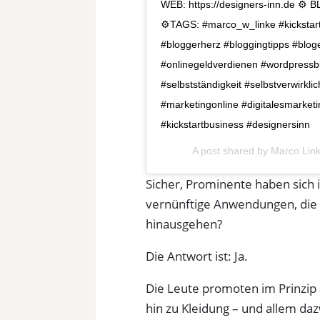
WEB: https://designers-inn.de ⚙️ 
⚙️TAGS: #marco_w_linke #kickstart
#bloggerherz #bloggingtipps #blog
#onlinegeldverdienen #wordpressbl
#selbstständigkeit #selbstverwirkl
#marketingonline #digitalesmarket
#kickstartbusiness #designersinn
A post shared by
Marco Lin
Sicher, Prominente haben sich
vernünftige Anwendungen, die 
hinausgehen?
Die Antwort ist: Ja.
Die Leute promoten im Prinzip 
hin zu Kleidung – und allem d