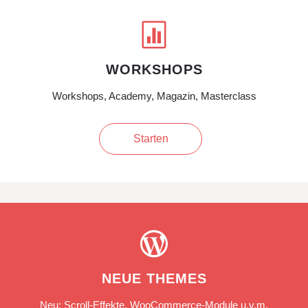

WORKSHOPS
Workshops, Academy, Magazin, Masterclass
Starten

NEUE THEMES
Neu: Scroll-Effekte, WooCommerce-Module u.v.m.