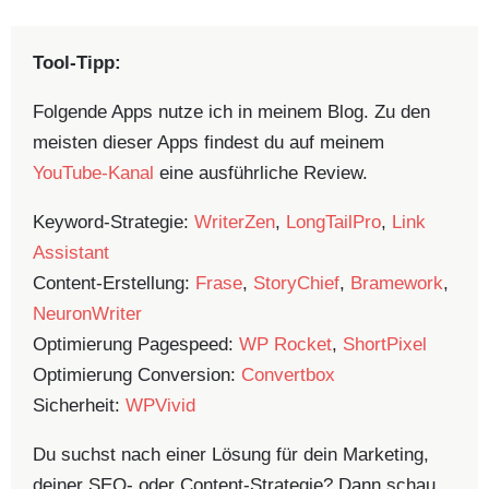
Tool-Tipp:
Folgende Apps nutze ich in meinem Blog. Zu den
meisten dieser Apps findest du auf meinem
YouTube-Kanal
eine ausführliche Review.
Keyword-Strategie:
WriterZen
,
LongTailPro
,
Link
Assistant
Content-Erstellung:
Frase
,
StoryChief
,
Bramework
,
NeuronWriter
Optimierung Pagespeed:
WP Rocket
,
ShortPixel
Optimierung Conversion:
Convertbox
Sicherheit:
WPVivid
Du suchst nach einer Lösung für dein Marketing,
deiner SEO- oder Content-Strategie? Dann schau