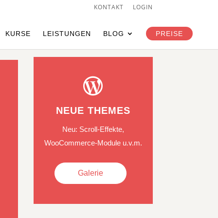
KONTAKT
LOGIN
Individuelle Beratung
KURSE
LEISTUNGEN
BLOG
PREISE

NEUE THEMES
Neu: Scroll-Effekte,
WooCommerce-Module u.v.m.
Galerie