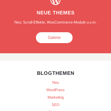

NEUE THEMES
Neu: Scroll-Effekte, WooCommerce-Module u.v.m.
Galerie
BLOGTHEMEN
Neu
WordPress
Marketing
SEO