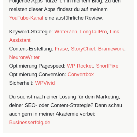
Folgende Apps nutze ich in meinem Blog. Zu den
meisten dieser Apps findest du auf meinem
YouTube-Kanal
eine ausführliche Review.
Keyword-Strategie:
WriterZen
,
LongTailPro
,
Link
Assistant
Content-Erstellung:
Frase
,
StoryChief
,
Bramework
,
NeuronWriter
Optimierung Pagespeed:
WP Rocket
,
ShortPixel
Optimierung Conversion:
Convertbox
Sicherheit:
WPVivid
Du suchst nach einer Lösung für dein Marketing,
deiner SEO- oder Content-Strategie? Dann schau
auch gern in meiner Akademie vorbei:
Businesserfolg.de