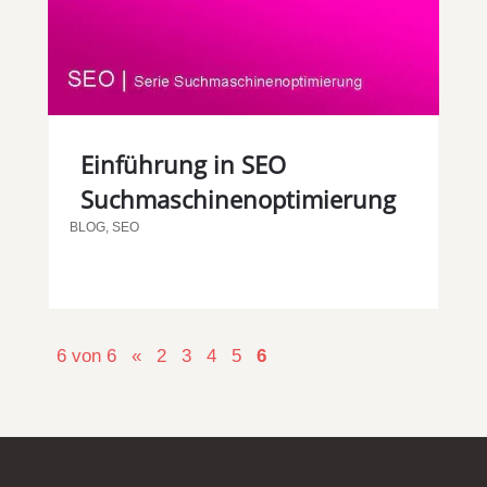
Einführung in SEO
Suchmaschinenoptimierung
BLOG
,
SEO
6 von 6
«
2
3
4
5
6