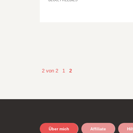
2 von 2
1
2
Über mich
Affiliate
Hi