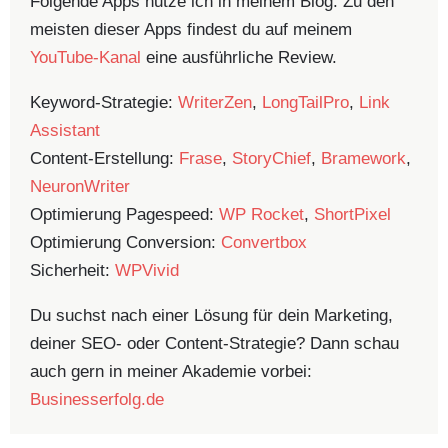
Folgende Apps nutze ich in meinem Blog. Zu den
meisten dieser Apps findest du auf meinem
YouTube-Kanal
eine ausführliche Review.
Keyword-Strategie:
WriterZen
,
LongTailPro
,
Link
Assistant
Content-Erstellung:
Frase
,
StoryChief
,
Bramework
,
NeuronWriter
Optimierung Pagespeed:
WP Rocket
,
ShortPixel
Optimierung Conversion:
Convertbox
Sicherheit:
WPVivid
Du suchst nach einer Lösung für dein Marketing,
deiner SEO- oder Content-Strategie? Dann schau
auch gern in meiner Akademie vorbei:
Businesserfolg.de