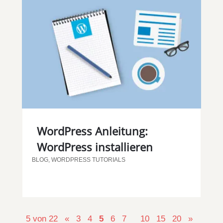
WordPress Anleitung:
WordPress installieren
BLOG
,
WORDPRESS TUTORIALS
5 von 22
«
3
4
5
6
7
10
15
20
»