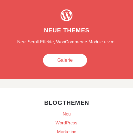

NEUE THEMES
Neu: Scroll-Effekte, WooCommerce-Module u.v.m.
Galerie
BLOGTHEMEN
Neu
WordPress
Marketing