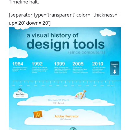
Timeline hält.
[separator type=’transparent‘ color=“ thickness=“
up=’20‘ down=’20‘]