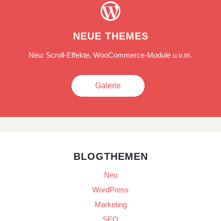

NEUE THEMES
Neu: Scroll-Effekte, WooCommerce-Module u.v.m.
Galerie
BLOGTHEMEN
Neu
WordPress
Marketing
SEO