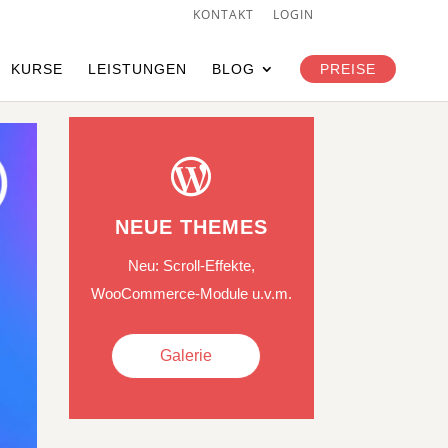
KONTAKT
LOGIN
Individuelle Beratung
KURSE
LEISTUNGEN
BLOG
PREISE

NEUE THEMES
Neu: Scroll-Effekte,
WooCommerce-Module u.v.m.
Galerie