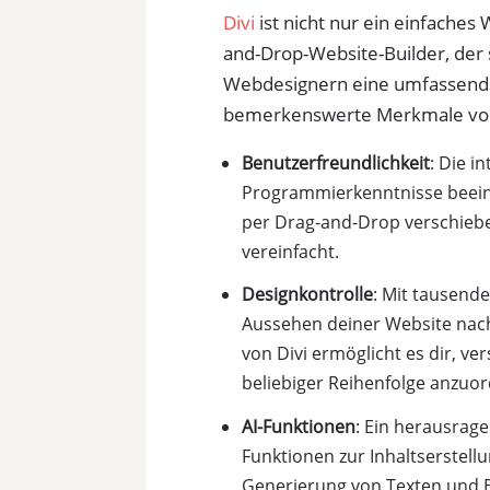
Divi
ist nicht nur ein einfaches
and-Drop-Website-Builder, der
Webdesignern eine umfassende D
bemerkenswerte Merkmale von
Benutzerfreundlichkeit
: Die i
Programmierkenntnisse beein
per Drag-and-Drop verschieb
vereinfacht.
Designkontrolle
: Mit tausende
Aussehen deiner Website nac
von Divi ermöglicht es dir, ve
beliebiger Reihenfolge anzuo
AI-Funktionen
: Ein herausrage
Funktionen zur Inhaltserstell
Generierung von Texten und Bi