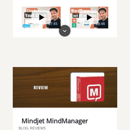
07:45
26:46
00:00
00:00
Mindjet MindManager
BLOG
,
REVIEWS