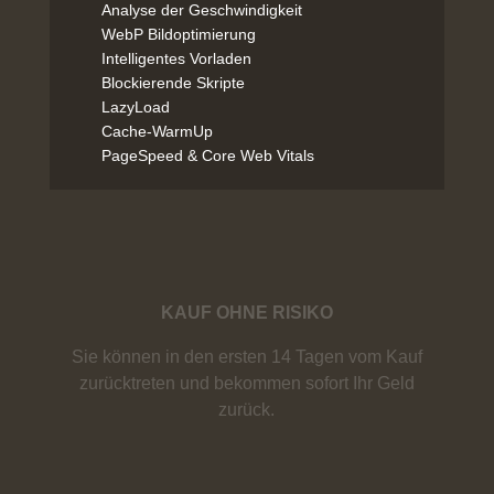
Analyse der Geschwindigkeit
WebP Bildoptimierung
Intelligentes Vorladen
Blockierende Skripte
LazyLoad
Cache-WarmUp
PageSpeed & Core Web Vitals
KAUF OHNE RISIKO
Sie können in den ersten 14 Tagen vom Kauf
zurücktreten und bekommen sofort Ihr Geld
zurück.