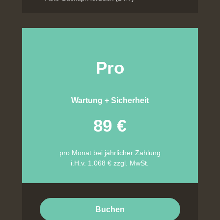
Pro
Wartung + Sicherheit
89 €
pro Monat bei jährlicher Zahlung
i.H.v. 1.068 € zzgl. MwSt.
Buchen