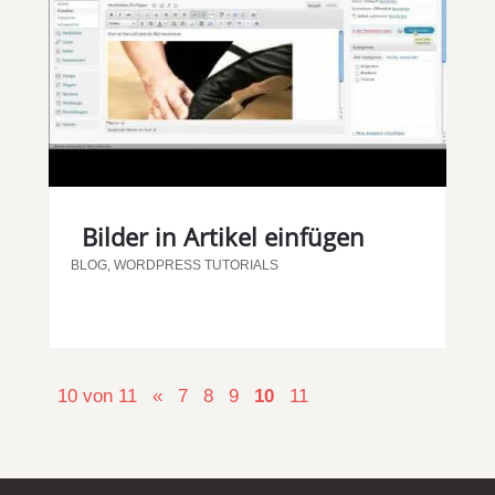
Bilder in Artikel einfügen
BLOG
,
WORDPRESS TUTORIALS
10 von 11
«
7
8
9
10
11